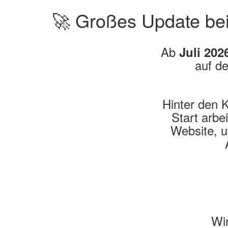
🚀 Großes Update be
Ab
Juli 202
auf d
Hinter den K
Start arbe
Website, u
Wir