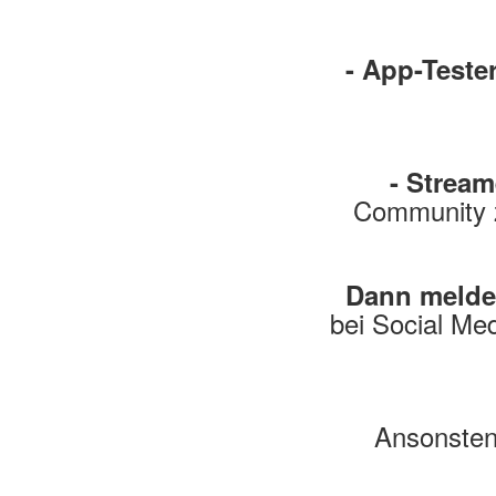
- App-Tester
- Stream
Community z
Dann melde 
bei Social Med
Ansonsten