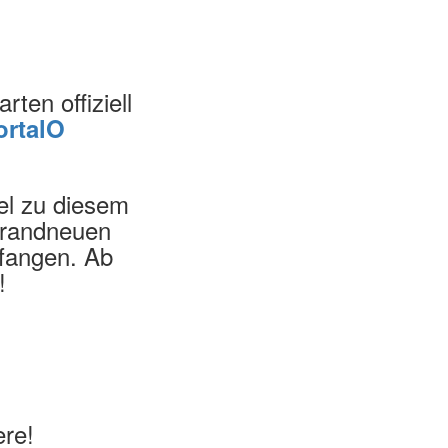
rten offiziell
ortalO
lel zu diesem
 brandneuen
pfangen. Ab
!
ere!