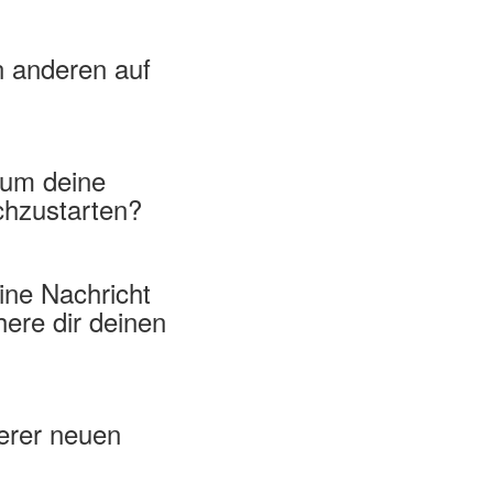
n anderen auf
 um deine
chzustarten?
ine Nachricht
here dir deinen
erer neuen