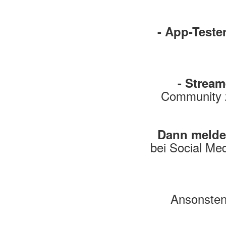
- App-Tester
- Stream
Community z
Dann melde 
bei Social Med
Ansonsten