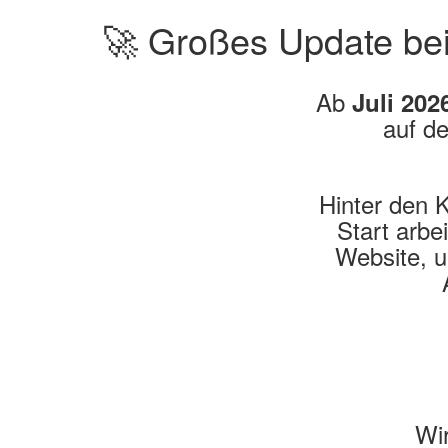
🚀 Großes Update be
Ab
Juli 202
auf d
Hinter den K
Start arbe
Website, u
Wir