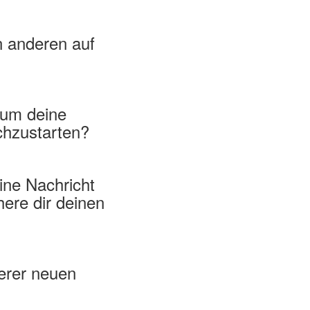
n anderen auf
 um deine
chzustarten?
ine Nachricht
here dir deinen
erer neuen