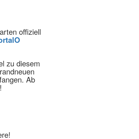
rten offiziell
ortalO
lel zu diesem
 brandneuen
pfangen. Ab
!
ere!