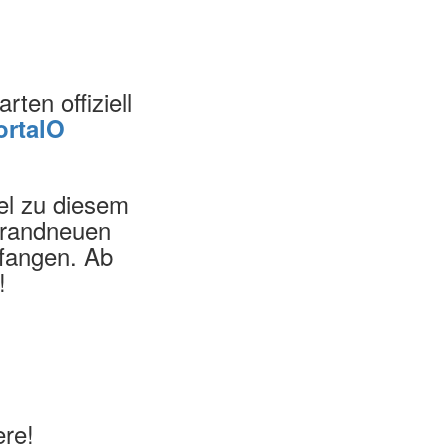
rten offiziell
ortalO
lel zu diesem
 brandneuen
pfangen. Ab
!
ere!