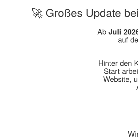
🚀 Großes Update be
Ab
Juli 202
auf d
Hinter den K
Start arbe
Website, u
Wir