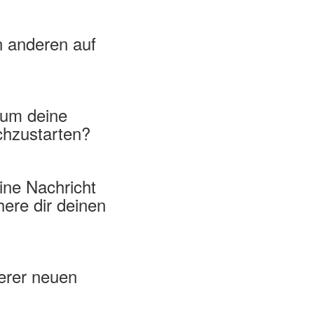
n anderen auf
 um deine
chzustarten?
ine Nachricht
here dir deinen
erer neuen