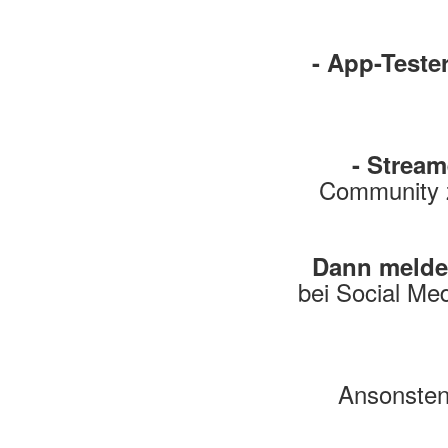
- App-Tester
- Stream
Community z
Dann melde 
bei Social Med
Ansonsten