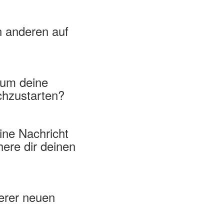
n anderen auf
 um deine
chzustarten?
ine Nachricht
here dir deinen
erer neuen