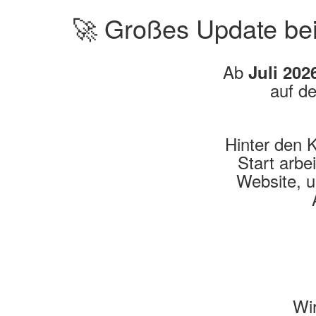
🚀 Großes Update be
Ab
Juli 202
auf d
Hinter den K
Start arbe
Website, u
Wir