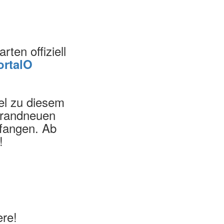
rten offiziell
ortalO
lel zu diesem
 brandneuen
pfangen. Ab
!
ere!