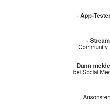
- App-Tester
- Stream
Community z
Dann melde 
bei Social Med
Ansonsten